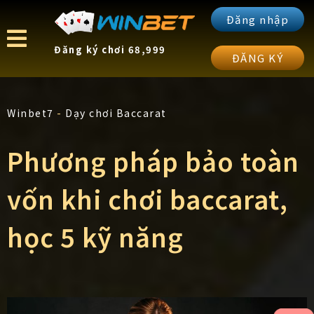
Đăng nhập
Đăng ký chơi 68,999
ĐĂNG KÝ
Winbet7
-
Dạy chơi Baccarat
Phương pháp bảo toàn
vốn khi chơi baccarat,
học 5 kỹ năng