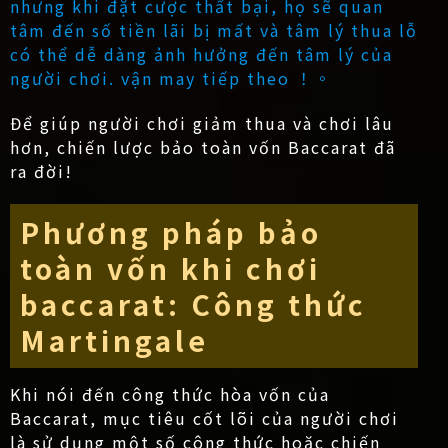
nhưng khi đặt cược thất bại, họ sẽ quan
tâm đến số tiền lãi bị mất và tâm lý thua lỗ
có thể dễ dàng ảnh hưởng đến tâm lý của
người chơi. vận may tiếp theo ！。
Để giúp người chơi giảm thua và chơi lâu
hơn, chiến lược bảo toàn vốn Baccarat đã
ra đời!
Phương pháp bảo
toàn vốn khi chơi
baccarat: Công thức
Martingale
Khi nói đến công thức hòa vốn của
Baccarat, mục tiêu cốt lõi của người chơi
là sử dụng một số công thức hoặc chiến