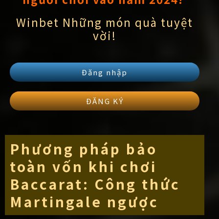
Winbet Những món quà tuyệt
vời!
Đăng nhập
ĐĂNG KÝ
Phương pháp bảo
toàn vốn khi chơi
Baccarat: Công thức
Martingale ngược