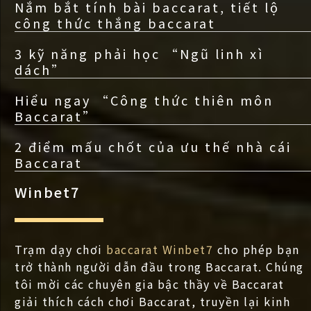
Nắm bắt tính bài baccarat, tiết lộ
công thức thắng baccarat
3 kỹ năng phải học “Ngũ linh xì
dách”
Hiểu ngay “Công thức thiên môn
Baccarat”
2 điểm mấu chốt của ưu thế nhà cái
Baccarat
Winbet7
Trạm dạy chơi
baccarat Winbet7
cho phép bạn
trở thành người dẫn đầu trong Baccarat. Chúng
tôi mời các chuyên gia bậc thầy về Baccarat
giải thích cách chơi Baccarat, truyền lại kinh