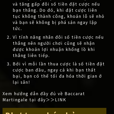
và tăng gấp đôi số tiền đặt cược nếu
bạn thắng. Do đó, khi đặt cược liên
tục không thành công, khoản lỗ sẽ nhỏ
và bạn sẽ không bị phá sản ngay lập
tức.
Vì tính năng nhân đôi số tiền cược nếu
thắng nên người chơi cũng sẽ nhận
được khoản lợi nhuận khổng lồ khi
thắng liên tiếp.
Bởi vì mỗi lần thua cược là số tiền đặt
cược ban đầu, ngay cả khi bạn thất
bại, bạn có thể tối đa hóa thời gian ở
lại sân!
Xem hướng dẫn đầy đủ về Baccarat
Martingale tại đây＞＞LINK