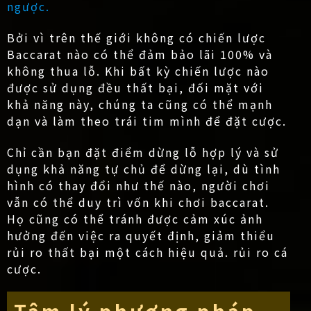
ngược.
Bởi vì trên thế giới không có chiến lược
Baccarat nào có thể đảm bảo lãi 100% và
không thua lỗ. Khi bất kỳ chiến lược nào
được sử dụng đều thất bại, đối mặt với
khả năng này, chúng ta cũng có thể mạnh
dạn và làm theo trái tim mình để đặt cược.
Chỉ cần bạn đặt điểm dừng lỗ hợp lý và sử
dụng khả năng tự chủ để dừng lại, dù tình
hình có thay đổi như thế nào, người chơi
vẫn có thể duy trì vốn khi chơi baccarat.
Họ cũng có thể tránh được cảm xúc ảnh
hưởng đến việc ra quyết định, giảm thiểu
rủi ro thất bại một cách hiệu quả. rủi ro cá
cược.
Tâm lý phương pháp