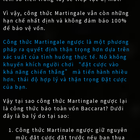
Vì vậy, công thức Martingale vẫn còn những
hạn chế nhất định và không đảm bảo 100%
để bảo vệ vốn.
Công thức Martingale ngược là một phương
pháp ra quyết định thận trọng hơn dựa trên
xác suất của tình huống thực tế. Nó không
khuyến khích người chơi “đặt cược vào
khả năng chiến thắng” mà tiến hành nhiều
hơn. thái độ hợp lý và thận trọng Đặt cược
của bạn.
Vậy tại sao công thức Martingale ngược lại
là công thức bảo toàn vốn Baccarat? Dưới
đây là ba lý do tại sao:
Công thức Martinale ngược giữ nguyên
mức đặt cược đặt trước nếu bạn thua