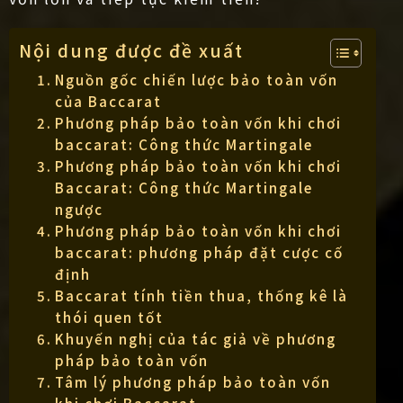
Nội dung được đề xuất
Nguồn gốc chiến lược bảo toàn vốn
của Baccarat
Phương pháp bảo toàn vốn khi chơi
baccarat: Công thức Martingale
Phương pháp bảo toàn vốn khi chơi
Baccarat: Công thức Martingale
ngược
Phương pháp bảo toàn vốn khi chơi
baccarat: phương pháp đặt cược cố
định
Baccarat tính tiền thua, thống kê là
thói quen tốt
Khuyến nghị của tác giả về phương
pháp bảo toàn vốn
Tâm lý phương pháp bảo toàn vốn