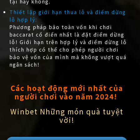
tại hay không.
Thiết lập giới hạn thua lỗ và điểm dừng
lỗ hợp lý:
Phương pháp bảo toàn vốn khi chơi
baccarat cổ điển nhất là đặt điểm dừng
lỗ! Giới hạn trên hợp lý và điểm dừng lỗ
thích hợp có thể cho phép người chơi
bảo vệ vốn của mình mà không vượt quá
ngân sách!
Các hoạt động mới nhất của
người chơi vào năm 2024!
Winbet Những món quà tuyệt
vời!