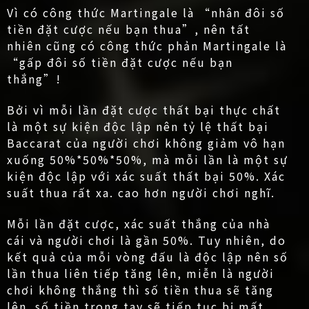
Vì có công thức Martingale là “nhân đôi số
tiền đặt cược nếu bạn thua”, nên tất
nhiên cũng có công thức phản Martingale là
“gấp đôi số tiền đặt cược nếu bạn
thắng”!
Bởi vì mỗi lần đặt cược thất bại thực chất
là một sự kiện độc lập nên tỷ lệ thất bại
Baccarat của người chơi không giảm vô hạn
xuống 50%*50%*50%, mà mỗi lần là một sự
kiện độc lập với xác suất thất bại 50%. Xác
suất thua rất xa. cao hơn người chơi nghĩ.
Mỗi lần đặt cược, xác suất thắng của nhà
cái và người chơi là gần 50%. Tuy nhiên, do
kết quả của mỗi vòng đấu là độc lập nên số
lần thua liên tiếp tăng lên, miễn là người
chơi không thắng thì số tiền thua sẽ tăng
lên. số tiền trong tay sẽ tiếp tục bị mất.