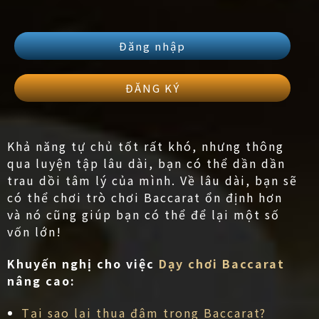
Đăng nhập
ĐĂNG KÝ
Khả năng tự chủ tốt rất khó, nhưng thông
qua luyện tập lâu dài, bạn có thể dần dần
trau dồi tâm lý của mình. Về lâu dài, bạn sẽ
có thể chơi trò chơi Baccarat ổn định hơn
và nó cũng giúp bạn có thể để lại một số
vốn lớn!
Khuyến nghị cho việc
Dạy chơi Baccarat
nâng cao:
Tại sao lại thua đậm trong Baccarat?