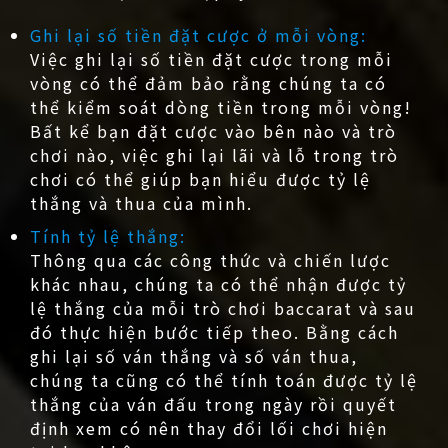
Ghi lại số tiền đặt cược ở mỗi vòng:
Việc ghi lại số tiền đặt cược trong mỗi
vòng có thể đảm bảo rằng chúng ta có
thể kiểm soát dòng tiền trong mỗi vòng!
Bất kể bạn đặt cược vào bên nào và trò
chơi nào, việc ghi lại lãi và lỗ trong trò
chơi có thể giúp bạn hiểu được tỷ lệ
thắng và thua của mình.
Tính tỷ lệ thắng:
Thông qua các công thức và chiến lược
khác nhau, chúng ta có thể nhận được tỷ
lệ thắng của mỗi trò chơi baccarat và sau
đó thực hiện bước tiếp theo. Bằng cách
ghi lại số ván thắng và số ván thua,
chúng ta cũng có thể tính toán được tỷ lệ
thắng của ván đấu trong ngày rồi quyết
định xem có nên thay đổi lối chơi hiện