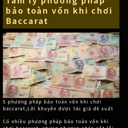
bảo toàn vốn khi chơi
Baccarat
5 phương pháp bảo toàn vốn khi chơi
baccarat,Lời khuyên được tác giả đề xuất
Có nhiều phương pháp bảo toàn vốn khi
chơi baccarat, nhưng phương pháp cốt lõi