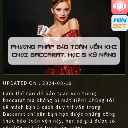
UPDATED ON：2024-08-19
Làm thế nào để bảo toàn vốn trong
baccarat mà không bị mất tiền? Chúng tôi
sẽ mách bạn 5 cách duy trì vốn trong
Baccarat chỉ cần bạn học được những công
thức bảo toàn vốn này, bạn sẽ giữ được số
vốn lớn và tiếp tục kiếm tiền!