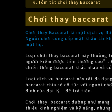
Tóm tắt chơi thay Baccarat
Chơi thay baccarat 
Chơi thay Baccarat là một dịch vụ đư
Người chơi cung cấp mật khẩu tài kho
mặt họ.
Loại chơi thay baccarat này thường 
người kiếm được tiền thưởng cao”. 
chiến thắng baccarat khác nhau và có
Loại dịch vụ baccarat này rất đa dạn
baccarat chia sẻ cổ tức với người ch
định của đại lý. . để trả tiền.
Chơi thay baccarat dường như mang l
thiếu kinh nghiệm và kỹ năng, nhưng 