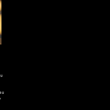
ếu
au
ọ