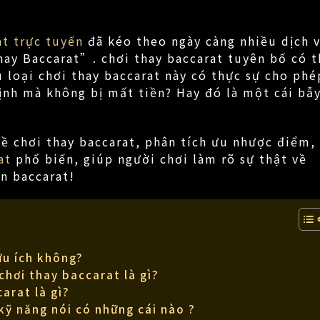
at trực tuyến
đã kéo theo ngày càng nhiều dịch 
hay Baccarat”. chơi thay baccarat tuyên bố có t
 loại chơi thay baccarat này có thực sự cho phé
ịnh mà không bị mất tiền? Hay đó là một cái bẫ
 về chơi thay baccarat, phân tích ưu nhược điểm,
at
phổ biến, giúp người chơi làm rõ sự thật về
ận baccarat!
ữu ích không?
chơi thay baccarat là gì?
arat là gì?
kỹ năng nói có những cái nào ?