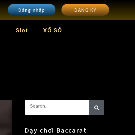
Đăng nhập
ĐĂNG KÝ
Slot
XỔ SỐ
Dạy chơi Baccarat