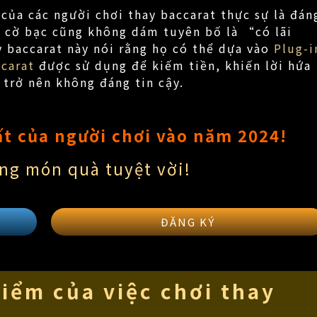
 của các người chơi thay baccarat thực sự là đán
a cờ bạc cũng không dám tuyên bố là “có lãi
 baccarat này nói rằng họ có thể dựa vào
Plug-i
ccarat
được sử dụng để kiếm tiền, khiến lời hứa
 trở nên không đáng tin cậy.
t của người chơi vào năm 2024!
ng món quà tuyệt vời!
ĐĂNG KÝ
iểm của việc chơi thay