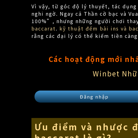
Vì vậy, từ góc độ lý thuyết, tác dụng
nghi ngờ. Ngay cả Thần cờ bạc và Vu
100%”, nhưng những người chơi thay
baccarat
.
kỹ thuật đếm bài ins và ba
rằng các đại lý có thể kiếm tiền càng
Các hoạt động mới nhấ
Winbet Nhữ
Đăng nhập
Ưu điểm và nhược đ
baccarat là gì?