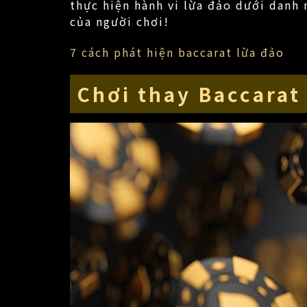
thực hiện hành vi lừa đảo dưới danh
của người chơi!
7 cách phát hiện baccarat lừa đảo
Chơi thay Baccarat