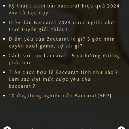
Kỹ thuật canh bài baccarat hiệu quả 2024
vua cờ bạc dạy
Diễn đàn Baccarat 2024 được người chơi
trực tuyến giới thiệu!
Điểm yếu của Baccarat là gì? 5 góc nhìn
xuyên suốt game, sợ cái gì?
Cách soi cầu baccarat｜5 xu hướng đường
phải học
Tiền cược hợp lệ Baccarat tính như nào？
Làm sao đạt mức cược yêu cầu
baccarat？
10 ứng dụng nghiên cứu Baccarat(APP
)