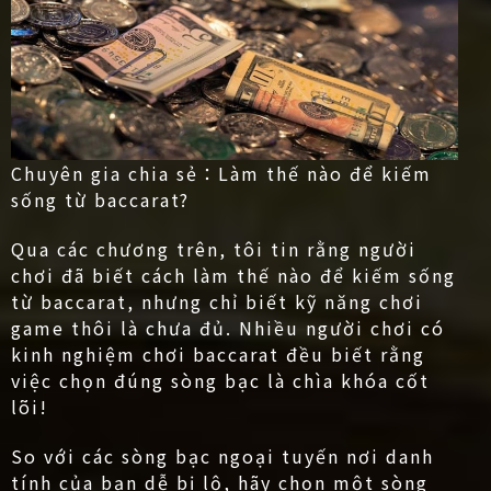
Chuyên gia chia sẻ：Làm thế nào để kiếm
sống từ baccarat?
Qua các chương trên, tôi tin rằng người
chơi đã biết cách làm thế nào để kiếm sống
từ baccarat, nhưng chỉ biết kỹ năng chơi
game thôi là chưa đủ. Nhiều người chơi có
kinh nghiệm chơi baccarat đều biết rằng
việc chọn đúng sòng bạc là chìa khóa cốt
lõi!
So với các sòng bạc ngoại tuyến nơi danh
tính của bạn dễ bị lộ, hãy chọn một sòng