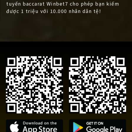
tuyến baccarat Winbet7 cho phép bạn kiếm
được 1 triệu với 10.000 nhân dân tệ!