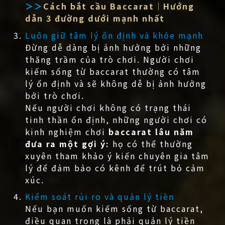
＞＞
Cách bắt cầu Baccarat｜Hướng
dẫn 3 đường dưới mạnh nhất
Luôn giữ tâm lý ổn định và khỏe mạnh
Đừng dễ dàng bị ảnh hưởng bởi những
thăng trầm của trò chơi. Người chơi
kiếm sống từ baccarat thường có tâm
lý ổn định và sẽ không dễ bị ảnh hưởng
bởi trò chơi.
Nếu người chơi không có trạng thái
tinh thần ổn định, những người chơi có
kinh nghiệm chơi
baccarat lâu năm
đưa ra một gợi ý:
họ có thể thường
xuyên tham khảo ý kiến ​​​​chuyên gia tâm
lý để đảm bảo có kênh để trút bỏ cảm
xúc.
Kiểm soát rủi ro và quản lý tiền
Nếu bạn muốn kiếm sống từ baccarat,
điều quan trọng là phải quản lý tiền