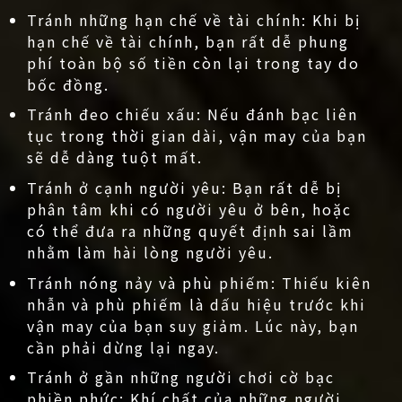
Tránh những hạn chế về tài chính: Khi bị
hạn chế về tài chính, bạn rất dễ phung
phí toàn bộ số tiền còn lại trong tay do
bốc đồng.
Tránh đeo chiếu xấu: Nếu đánh bạc liên
tục trong thời gian dài, vận may của bạn
sẽ dễ dàng tuột mất.
Tránh ở cạnh người yêu: Bạn rất dễ bị
phân tâm khi có người yêu ở bên, hoặc
có thể đưa ra những quyết định sai lầm
nhằm làm hài lòng người yêu.
Tránh nóng nảy và phù phiếm: Thiếu kiên
nhẫn và phù phiếm là dấu hiệu trước khi
vận may của bạn suy giảm. Lúc này, bạn
cần phải dừng lại ngay.
Tránh ở gần những người chơi cờ bạc
phiền phức: Khí chất của những người