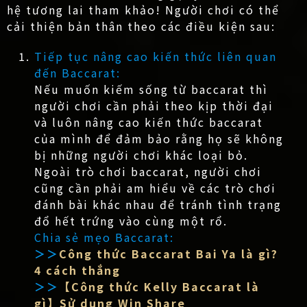
hệ tương lai tham khảo! Người chơi có thể
cải thiện bản thân theo các điều kiện sau:
Tiếp tục nâng cao kiến ​​thức liên quan
đến Baccarat:
Nếu muốn kiếm sống từ baccarat thì
người chơi cần phải theo kịp thời đại
và luôn nâng cao kiến ​​thức baccarat
của mình để đảm bảo rằng họ sẽ không
bị những người chơi khác loại bỏ.
Ngoài trò chơi baccarat, người chơi
cũng cần phải am hiểu về các trò chơi
đánh bài khác nhau để tránh tình trạng
đổ hết trứng vào cùng một rổ.
Chia sẻ mẹo Baccarat:
＞＞
Công thức Baccarat Bai Ya là gì?
4 cách thắng
＞＞
【Công thức Kelly Baccarat là
gì】Sử dụng Win Share