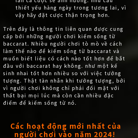
lần cá cược sẽ ảnh hưởng. nhu cầu
thiết yếu hàng ngày trong tương lai, vì
vậy hãy đặt cược thận trọng hơn.
Trên đây là thông tin liên quan được cung
cấp bởi những người chơi kiếm sống từ
baccarat. Nhiều người chơi tò mò về cách
làm thế nào để kiếm sống từ baccarat và
muốn biết liệu có cách nào tốt hơn để bắt
đầu với baccarat hay không. như một kế
sinh nhai tốt hơn nhiều so với việc tưởng
tượng. Thật tàn nhẫn khi tưởng tượng, bởi
vì người chơi không chỉ phải đối mặt với
thất bại mọi lúc mà còn cần nhiều đặc
điểm để kiếm sống từ nó.
Các hoạt động mới nhất của
người chơi vào năm 2024!