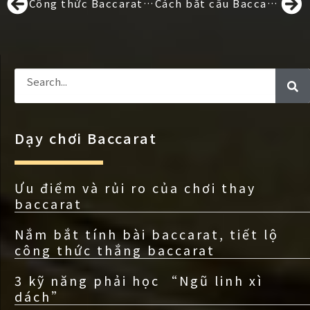
Công thức Baccarat Bai Ya là gì? 4 cách thắng
Cách bắt cầu Baccarat｜Hướng dẫn 3 đường dưới mạnh nhất
Dạy chơi Baccarat
Ưu điểm và rủi ro của chơi thay
baccarat
Nắm bắt tính bài baccarat, tiết lộ
công thức thắng baccarat
3 kỹ năng phải học “Ngũ linh xì
dách”