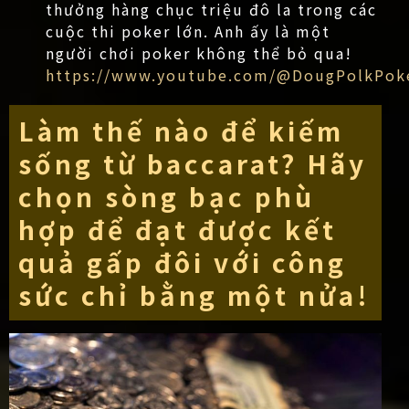
thưởng hàng chục triệu đô la trong các
cuộc thi poker lớn. Anh ấy là một
người chơi poker không thể bỏ qua!
https://www.youtube.com/@DougPolkPok
Làm thế nào để kiếm
sống từ baccarat? Hãy
chọn sòng bạc phù
hợp để đạt được kết
quả gấp đôi với công
sức chỉ bằng một nửa!