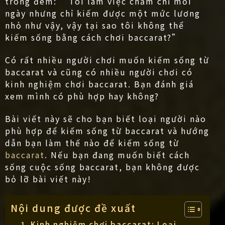
trong đêm: “Tôi làm việc chăm chỉ mỗi
ngày nhưng chỉ kiếm được một mức lương
nhỏ như vậy, vậy tại sao tôi không thể
kiếm sống bằng cách chơi baccarat?”
Có rất nhiều người chơi muốn kiếm sống từ
baccarat và cũng có nhiều người chơi có
kinh nghiệm chơi baccarat. Bạn đánh giá
xem mình có phù hợp hay không?
Bài viết này sẽ cho bạn biết loại người nào
phù hợp để kiếm sống từ baccarat và hướng
dẫn bạn làm thế nào để kiếm sống từ
baccarat
. Nếu bạn đang muốn biết cách
sống cuộc sống baccarat, bạn không được
bỏ lỡ bài viết này!
Nội dung được đề xuất
Kinh nghiệm chơi baccarat: Loại