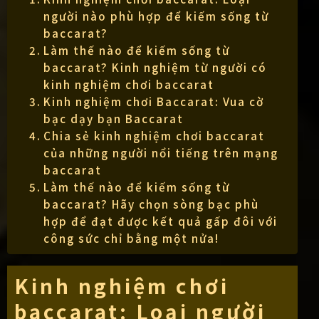
người nào phù hợp để kiếm sống từ
baccarat?
Làm thế nào để kiếm sống từ
baccarat? Kinh nghiệm từ người có
kinh nghiệm chơi baccarat
Kinh nghiệm chơi Baccarat: Vua cờ
bạc dạy bạn Baccarat
Chia sẻ kinh nghiệm chơi baccarat
của những người nổi tiếng trên mạng
baccarat
Làm thế nào để kiếm sống từ
baccarat? Hãy chọn sòng bạc phù
hợp để đạt được kết quả gấp đôi với
công sức chỉ bằng một nửa!
Kinh nghiệm chơi
baccarat: Loại người