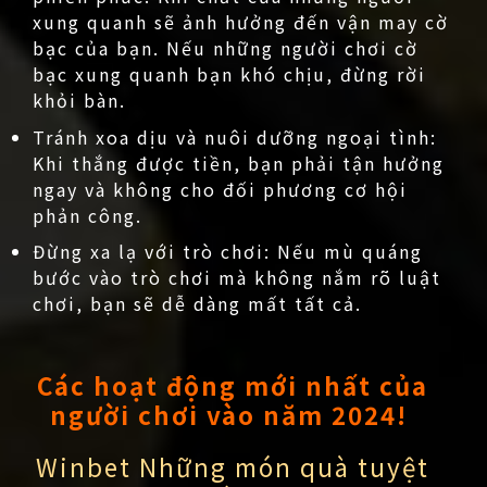
xung quanh sẽ ảnh hưởng đến vận may cờ
bạc của bạn. Nếu những người chơi cờ
bạc xung quanh bạn khó chịu, đừng rời
khỏi bàn.
Tránh xoa dịu và nuôi dưỡng ngoại tình:
Khi thắng được tiền, bạn phải tận hưởng
ngay và không cho đối phương cơ hội
phản công.
Đừng xa lạ với trò chơi: Nếu mù quáng
bước vào trò chơi mà không nắm rõ luật
chơi, bạn sẽ dễ dàng mất tất cả.
Các hoạt động mới nhất của
người chơi vào năm 2024!
Winbet Những món quà tuyệt