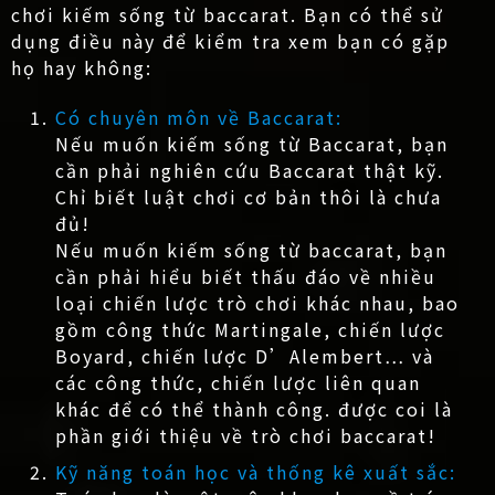
chơi kiếm sống từ baccarat. Bạn có thể sử
dụng điều này để kiểm tra xem bạn có gặp
họ hay không:
Có chuyên môn về Baccarat:
Nếu muốn kiếm sống từ Baccarat, bạn
cần phải nghiên cứu Baccarat thật kỹ.
Chỉ biết luật chơi cơ bản thôi là chưa
đủ!
Nếu muốn kiếm sống từ baccarat, bạn
cần phải hiểu biết thấu đáo về nhiều
loại chiến lược trò chơi khác nhau, bao
gồm công thức Martingale, chiến lược
Boyard, chiến lược D’Alembert… và
các công thức, chiến lược liên quan
khác để có thể thành công. được coi là
phần giới thiệu về trò chơi baccarat!
Kỹ năng toán học và thống kê xuất sắc: